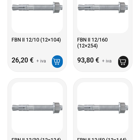
FBN II 12/10 (12×104)
FBN II 12/160
(12×254)
26,20
€
93,80
€
+ iva
+ iva