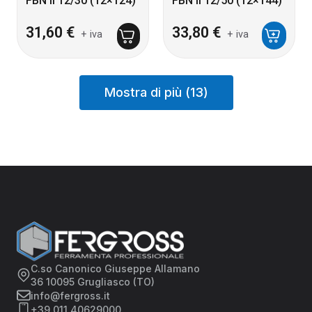
FBN II 12/30 (12×124)
FBN II 12/50 (12×144)
31,60
€
33,80
€
+ iva
+ iva
Mostra di più (13)
C.so Canonico Giuseppe Allamano
36 10095 Grugliasco (TO)
info@fergross.it
+39 011 40629000