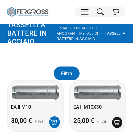
TASSELLI A
Home
FISSAGGIO
BATTERE IN
TASSELLI A
ANCORANTI METALLICI
BATTERE IN ACCIAIO
ACCIAIO
Filtra
EA II M10
EA II M10X30
30,00
€
25,00
€
+ iva
+ iva