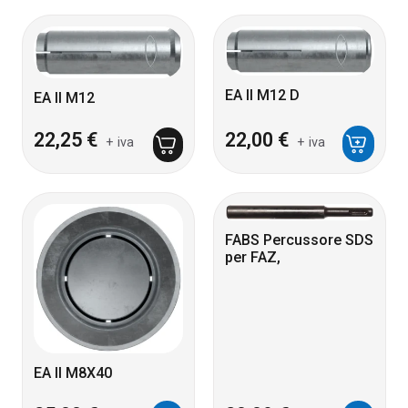
EA II M12 D
EA II M12
22,25
€
22,00
€
+ iva
+ iva
FABS Percussore SDS
per FAZ,
EA II M8X40