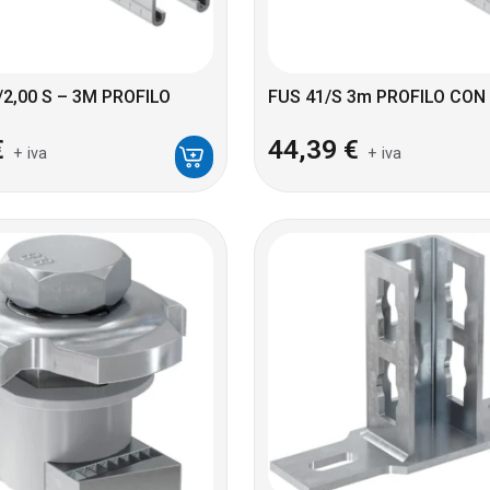
/2,00 S – 3M PROFILO
FUS 41/S 3m PROFILO CON
€
44,39
€
+ iva
+ iva