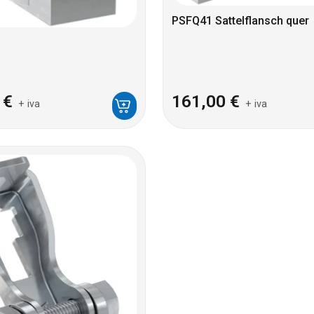
PSFQ41 Sattelflansch quer
0
€
161,00
€
+ iva
+ iva