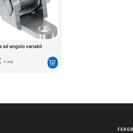
a ad angolo variabil
€
+ iva
FERG