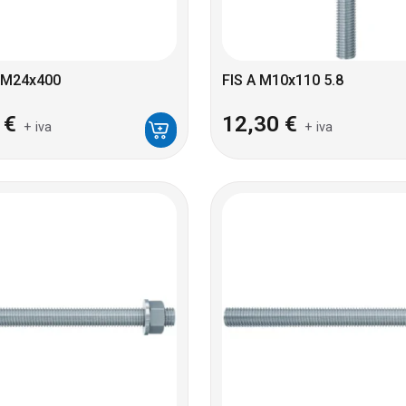
 M24x400
FIS A M10x110 5.8
0
€
12,30
€
+ iva
+ iva