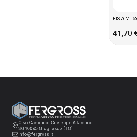
FIS A M16x
41,70
C.so Canonico Giuseppe Allamano
36 10095 Grugliasco (TO)
info@fergross.it