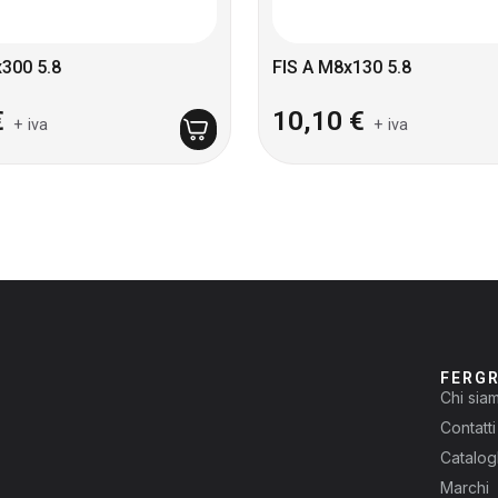
300 5.8
FIS A M8x130 5.8
€
10,10
€
+ iva
+ iva
FERG
Chi sia
Contatti
Catalog
Marchi