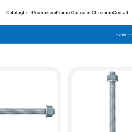
Cataloghi
Promozioni
Promo Giornalini
Chi siamo
Contatti
Home