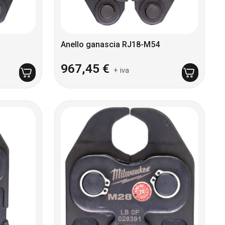
Anello ganascia RJ18-M54
967,45
€
+ iva