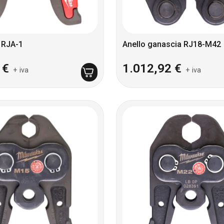
 RJA-1
Anello ganascia RJ18-M42
6
€
1.012,92
€
+ iva
+ iva