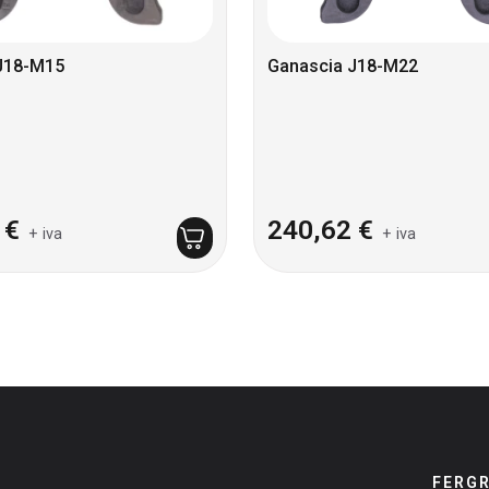
J18-M15
Ganascia J18-M22
2
€
240,62
€
+ iva
+ iva
FERG