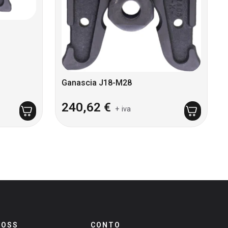
Ganascia J18-M28
240,62
€
+ iva
ROSS
CONTO