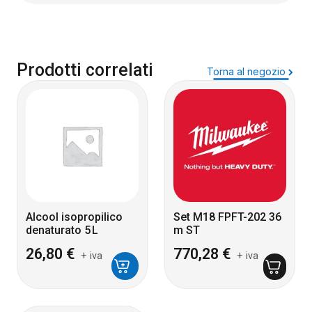
Prodotti correlati
Torna al negozio
Alcool isopropilico
Set M18 FPFT-202 36
denaturato 5 L
m ST
26,80
€
770,28
€
+ iva
+ iva