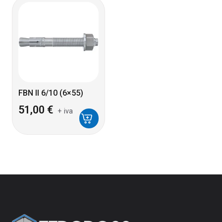
FBN II 6/10 (6×55)
51,00
€
+ iva