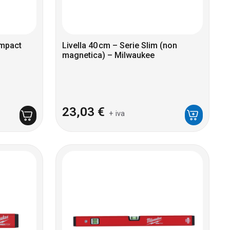
ompact
Livella 40 cm – Serie Slim (non
magnetica) – Milwaukee
23,03
€
+ iva