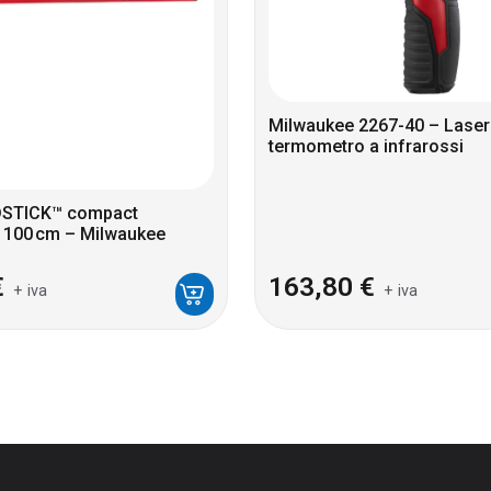
Milwaukee 2267-40 – Laser
termometro a infrarossi
EDSTICK™ compact
 100 cm – Milwaukee
€
163,80
€
+ iva
+ iva