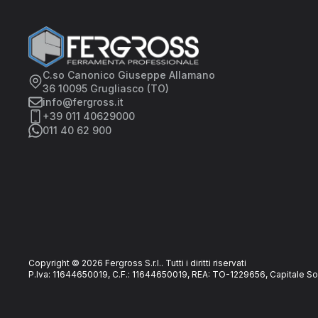
C.so Canonico Giuseppe Allamano
36 10095 Grugliasco (TO)
info@fergross.it
+39 011 40629000
011 40 62 900
Copyright © 2026 Fergross S.r.l.. Tutti i diritti riservati
P.Iva: 11644650019, C.F.: 11644650019, REA: TO-1229656, Capitale So