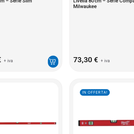
cm – Serie Slim
Livella 80 cm – Serie Comp
Milwaukee
€
73,30
€
+ iva
+ iva
IN OFFERTA!