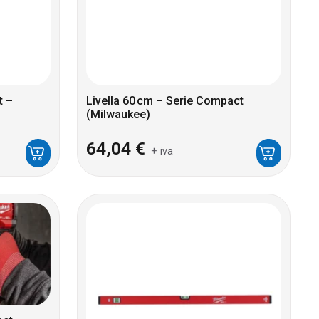
t –
Livella 60 cm – Serie Compact
(Milwaukee)
64,04
€
+ iva