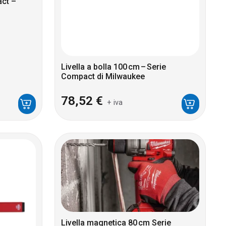
act –
Livella a bolla 100 cm – Serie
Compact di Milwaukee
78,52
€
+ iva
Livella magnetica 80 cm Serie