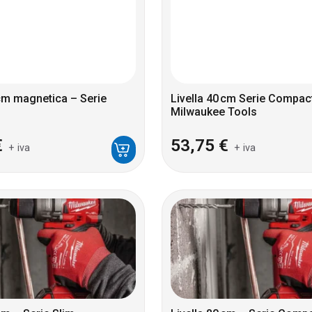
 cm magnetica – Serie
Livella 40 cm Serie Compac
Milwaukee Tools
€
53,75
€
+ iva
+ iva