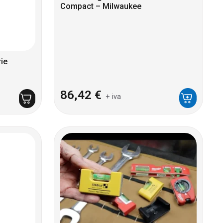
Compact – Milwaukee
ie
86,42
€
+ iva