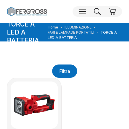
TORCE A
Home
ILLUMINAZIONE
LED A
TORCE A
FARI E LAMPADE PORTATILI
LED A BATTERIA
BATTERIA
Filtra