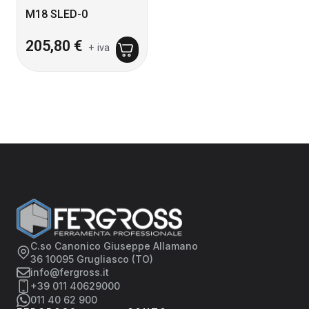
M18 SLED-0
205,80
€
+ iva
C.so Canonico Giuseppe Allamano
36 10095 Grugliasco (TO)
info@fergross.it
+39 011 40629000
011 40 62 900