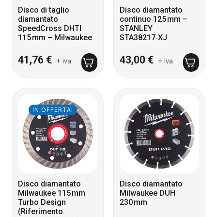
Disco di taglio
Disco diamantato
diamantato
continuo 125 mm –
SpeedCross DHTI
STANLEY
115 mm – Milwaukee
STA38217‑XJ
41,76
€
43,00
€
+ iva
+ iva
IN OFFERTA!
Disco diamantato
Disco diamantato
Milwaukee 115 mm
Milwaukee DUH
Turbo Design
230 mm
(Riferimento