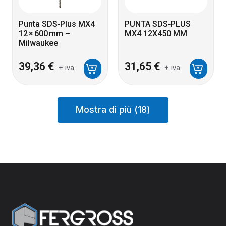
Punta SDS‑Plus MX4
PUNTA SDS‑PLUS
12 × 600 mm –
MX4 12X450 MM
Milwaukee
39,36
€
31,65
€
+ iva
+ iva
Mostra di più (18)