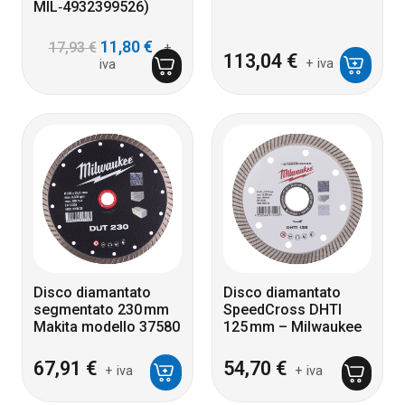
MIL‑4932399526)
Il
Il
11,80
€
17,93
€
+
prezzo
prezzo
113,04
€
+ iva
iva
originale
attuale
era:
è:
17,93 €.
11,80 €.
Disco diamantato
Disco diamantato
segmentato 230 mm
SpeedCross DHTI
Makita modello 37580
125 mm – Milwaukee
67,91
€
54,70
€
+ iva
+ iva