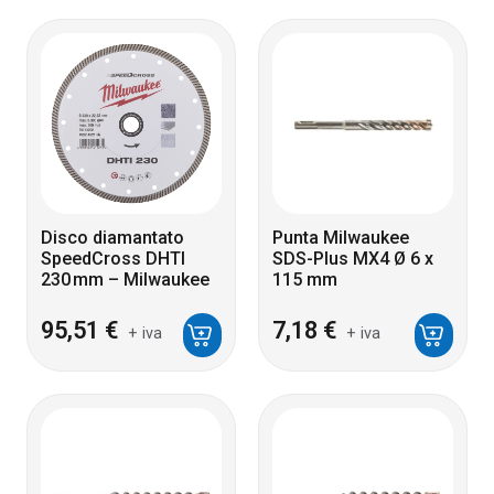
Disco diamantato
Punta Milwaukee
SpeedCross DHTI
SDS-Plus MX4 Ø 6 x
230 mm – Milwaukee
115 mm
95,51
€
7,18
€
+ iva
+ iva