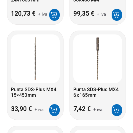
120,73
€
99,35
€
+ iva
+ iva
Punta SDS-Plus MX4
Punta SDS-Plus MX4
15×450 mm
6 x 165 mm
33,90
€
7,42
€
+ iva
+ iva