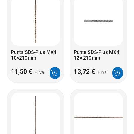
Punta SDS‑Plus MX4
Punta SDS‑Plus MX4
10×210 mm
12 × 210 mm
11,50
€
13,72
€
+ iva
+ iva