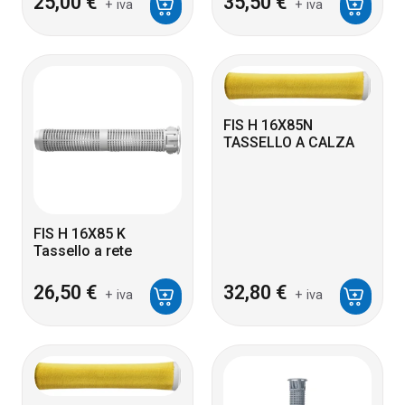
25,00
€
35,50
€
+ iva
+ iva
FIS H 16X85N
TASSELLO A CALZA
FIS H 16X85 K
Tassello a rete
26,50
€
32,80
€
+ iva
+ iva