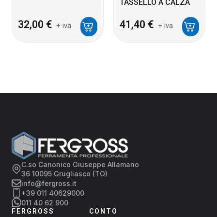
TASSELLO A CALZA
32,00
€
41,40
€
+ iva
+ iva
C.so Canonico Giuseppe Allamano
36 10095 Grugliasco (TO)
info@fergross.it
+39 011 40629000
011 40 62 900
FERGROSS
CONTO