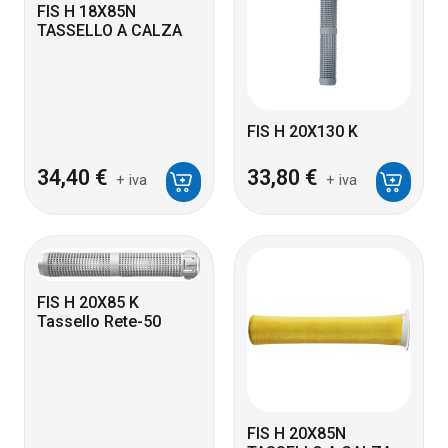
FIS H 18X85N
TASSELLO A CALZA
FIS H 20X130 K
34,40
€
33,80
€
+ iva
+ iva
FIS H 20X85 K
Tassello Rete-50
FIS H 20X85N