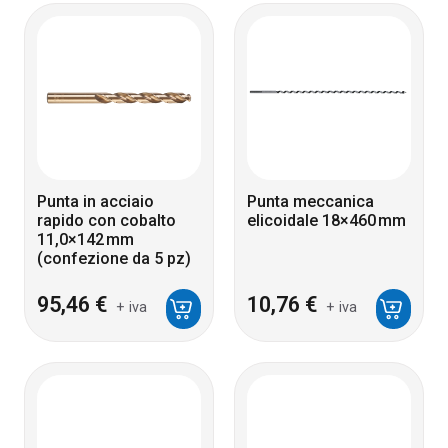
Punta in acciaio
Punta meccanica
rapido con cobalto
elicoidale 18×460 mm
11,0×142 mm
(confezione da 5 pz)
95,46
€
10,76
€
+ iva
+ iva