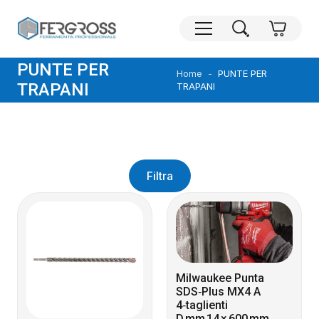
PUNTE PER
PUNTE PER
Home
TRAPANI
TRAPANI
Filtra
Milwaukee Punta
SDS‑Plus MX4 A
4‑taglienti
D mm 14 × 600 mm