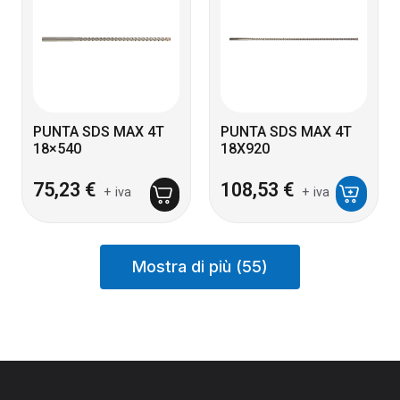
PUNTA SDS MAX 4T
PUNTA SDS MAX 4T
18×540
18X920
75,23
€
108,53
€
+ iva
+ iva
Mostra di più (55)