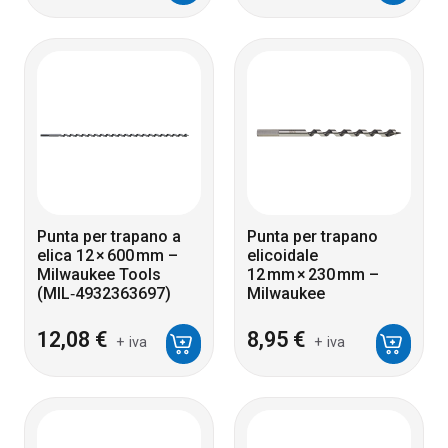
Punta per trapano a
Punta per trapano
elica 12 × 600 mm –
elicoidale
Milwaukee Tools
12 mm × 230 mm –
(MIL‑4932363697)
Milwaukee
12,08
€
8,95
€
+ iva
+ iva