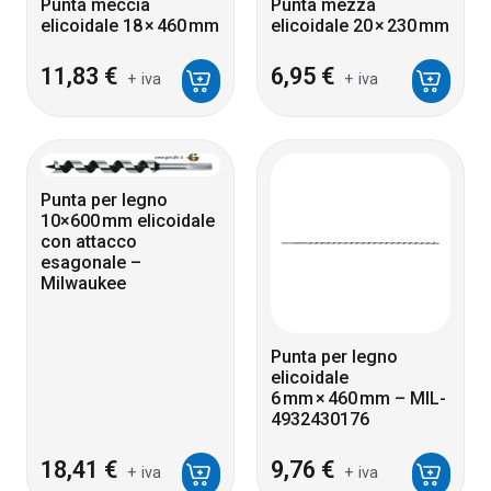
Punta meccia
Punta mezza
elicoidale 18 × 460 mm
elicoidale 20 × 230 mm
11,83
€
6,95
€
+ iva
+ iva
Punta per legno
10×600 mm elicoidale
con attacco
esagonale –
Milwaukee
Punta per legno
elicoidale
6 mm × 460 mm – MIL-
4932430176
18,41
€
9,76
€
+ iva
+ iva