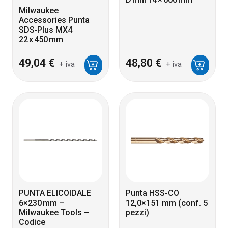
Milwaukee
Accessories Punta
SDS‑Plus MX4
22 x 450 mm
49,04
€
48,80
€
+ iva
+ iva
PUNTA ELICOIDALE
Punta HSS-CO
6×230 mm –
12,0×151 mm (conf. 5
Milwaukee Tools –
pezzi)
Codice