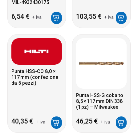
MIL‑4932430175
6,54
€
103,55
€
+ iva
+ iva
Punta HSS-CO 8,0 ×
117 mm (confezione
da 5 pezzi)
Punta HSS‑G cobalto
8,5 × 117 mm DIN 338
(1 pz) – Milwaukee
40,35
€
46,25
€
+ iva
+ iva