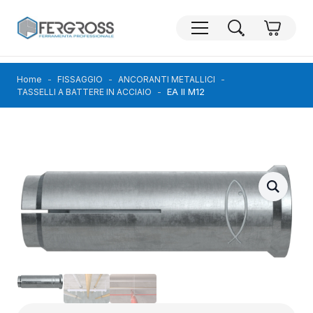
Home
FISSAGGIO
ANCORANTI METALLICI
EA II M12
TASSELLI A BATTERE IN ACCIAIO