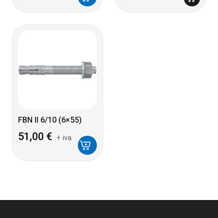
FBN II 6/10 (6×55)
51,00
€
+ iva