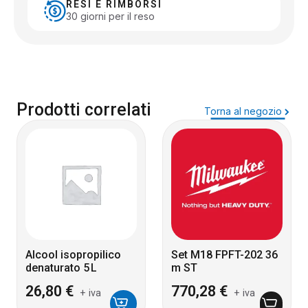
RESI E RIMBORSI
30 giorni per il reso
Prodotti correlati
Torna al negozio
Alcool isopropilico
Set M18 FPFT-202 36
denaturato 5 L
m ST
26,80
€
770,28
€
+ iva
+ iva