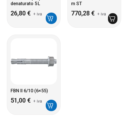
denaturato 5 L
m ST
26,80
€
770,28
€
+ iva
+ iva
FBN II 6/10 (6×55)
51,00
€
+ iva