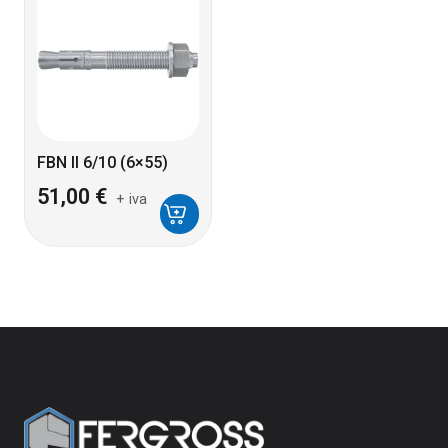
FBN II 6/10 (6×55)
51,00
€
+ iva