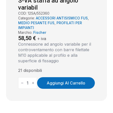
S-VA staffa ad angolo
variabil
COD:
12SA/552360
Categorie:
ACCESSORI ANTISISMICO FUS
,
MEDIO PESANTE FUS
,
PROFILATI PER
IMPIANTI
Marchio:
Fischer
58,50
€
+ iva
Connessione ad angolo variabile per il
controventamento con barre filettate
M10 applicabile al profilo e alla
superficie di fissaggio
21 disponibili
S-
VA
Aggiungi Al Carrello
STAFFA
AD
ANGOLO
VARIABIL
QUANTITÀ