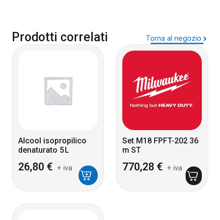
Prodotti correlati
Torna al negozio
Alcool isopropilico
Set M18 FPFT-202 36
denaturato 5 L
m ST
26,80
€
770,28
€
+ iva
+ iva