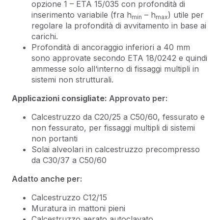
opzione 1 – ETA 15/035 con profondità di
inserimento variabile (fra h
– h
) utile per
min
max
regolare la profondità di avvitamento in base ai
carichi.
Profondità di ancoraggio inferiori a 40 mm
sono approvate secondo ETA 18/0242 e quindi
ammesse solo all‘interno di fissaggi multipli in
sistemi non strutturali.
Applicazioni consigliate:
Approvato per:
Calcestruzzo da C20/25 a C50/60, fessurato e
non fessurato, per fissaggi multipli di sistemi
non portanti
Solai alveolari in calcestruzzo precompresso
da C30/37 a C50/60
Adatto anche per:
Calcestruzzo C12/15
Muratura in mattoni pieni
Calcestruzzo aerato autoclavato