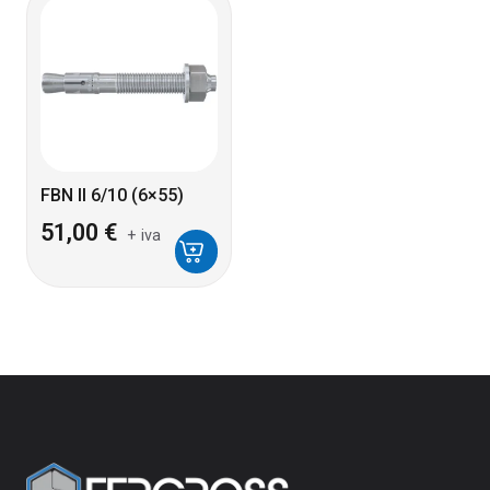
FBN II 6/10 (6×55)
51,00
€
+ iva