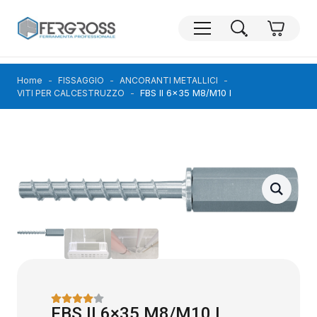
Home
FISSAGGIO
ANCORANTI METALLICI
FBS II 6×35 M8/M10 I
VITI PER CALCESTRUZZO
FBS II 6×35 M8/M10 I