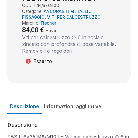
COD:
12FI/546400
Categorie:
ANCORANTI METALLICI
,
FISSAGGIO
,
VITI PER CALCESTRUZZO
Marchio:
Fischer
84,00
€
+ iva
Viti per calcestruzzo ∅ 6 in acciaio
zincato con profondità di posa variabile.
Removibili e regolabili.
Esaurito
Descrizione
Informazioni aggiuntive
Descrizione
FBS II 6×35 M8/M10 I – Viti per calcestruzzo ∅ 6 in