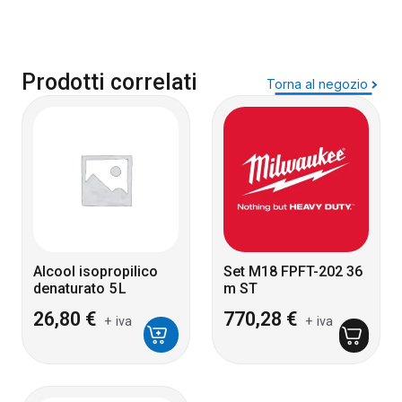
Prodotti correlati
Torna al negozio
Alcool isopropilico
Set M18 FPFT-202 36
denaturato 5 L
m ST
26,80
€
770,28
€
+ iva
+ iva