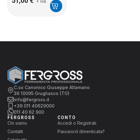
51,00
€
+ iva
C.so Canonico Giuseppe Allamano
36 10095 Grugliasco (TO)
info@fergross.it
+39 011 40629000
011 40 62 900
FERGROSS
CONTO
Chi siamo
Accedi o Registrati
Contatti
Password dimenticata?
Cataloghi