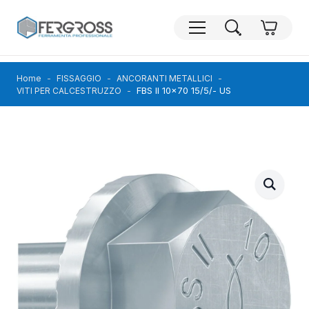
Home
FISSAGGIO
ANCORANTI METALLICI
FBS II 10×70 15/5/- US
VITI PER CALCESTRUZZO