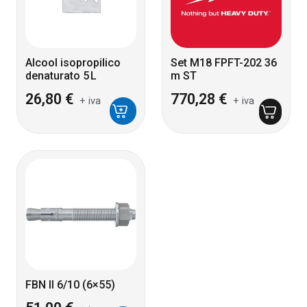
Alcool isopropilico
Set M18 FPFT-202 36
denaturato 5 L
m ST
26,80
€
770,28
€
+ iva
+ iva
FBN II 6/10 (6×55)