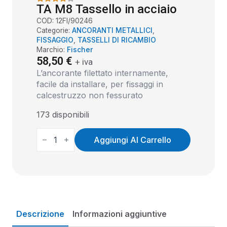
TA M8 Tassello in acciaio
COD:
12FI/90246
Categorie:
ANCORANTI METALLICI
,
FISSAGGIO
,
TASSELLI DI RICAMBIO
Marchio:
Fischer
58,50
€
+ iva
L’ancorante filettato internamente,
facile da installare, per fissaggi in
calcestruzzo non fessurato
173 disponibili
TA
M8
Aggiungi Al Carrello
TASSELLO
IN
ACCIAIO
QUANTITÀ
Descrizione
Informazioni aggiuntive