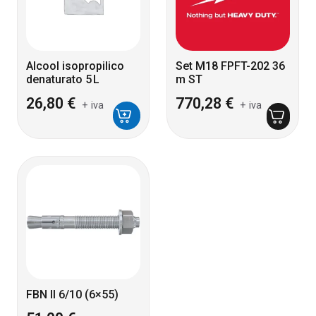
Alcool isopropilico
Set M18 FPFT-202 36
denaturato 5 L
m ST
26,80
€
770,28
€
+ iva
+ iva
FBN II 6/10 (6×55)