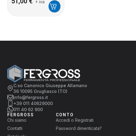
51,00
€
+ iva
C.so Canonico Giuseppe Allamano
36 10095 Grugliasco (TO)
info@fergross.it
+39 011 40629000
011 40 62 900
FERGROSS
CONTO
Chi siamo
Accedi o Registrati
Contatti
Password dimenticata?