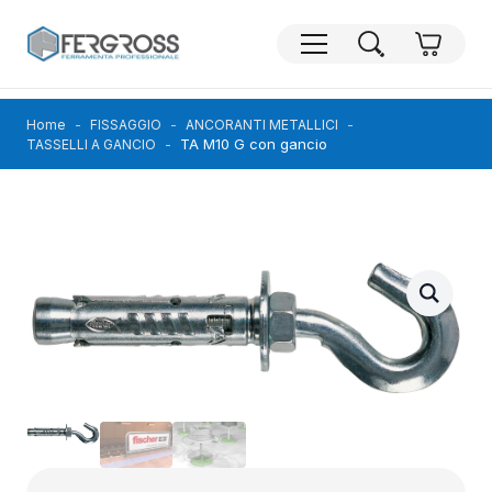
Home
FISSAGGIO
ANCORANTI METALLICI
TA M10 G con gancio
TASSELLI A GANCIO