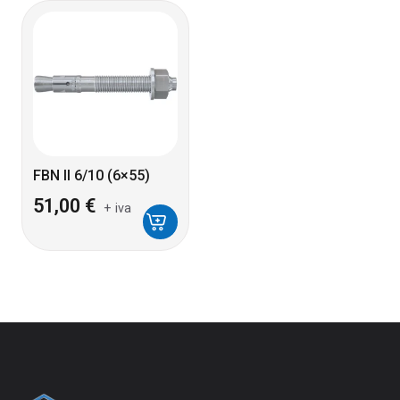
FBN II 6/10 (6×55)
51,00
€
+ iva