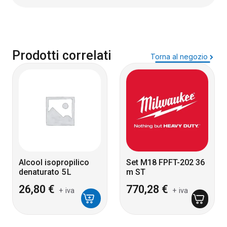
Prodotti correlati
Torna al negozio
Alcool isopropilico
Set M18 FPFT-202 36
denaturato 5 L
m ST
26,80
€
770,28
€
+ iva
+ iva