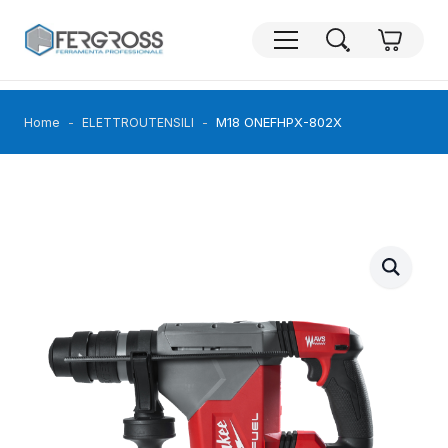
M18 ONEFHPX-802X
Home
ELETTROUTENSILI