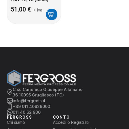
51,00
€
+ iva
C.so Canonico Giuseppe Allamano
36 10095 Grugliasco (TO)
info@fergross.it
+39 011 40629000
011 40 62 900
FERGROSS
CONTO
Chi siamo
Accedi o Registrati