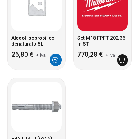
Alcool isopropilico
Set M18 FPFT-202 36
denaturato 5 L
m ST
26,80
€
770,28
€
+ iva
+ iva
FBN II 6/10 (6×55)