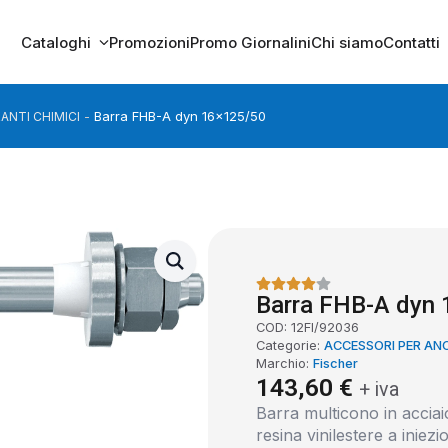
Cataloghi
Promozioni
Promo Giornalini
Chi siamo
Contatti
Barra FHB-A dyn 16×125/50
ANTI CHIMICI
Barra FHB-A dyn
COD:
12FI/92036
Categorie:
ACCESSORI PER ANC
Marchio:
Fischer
143,60
€
+ iva
Barra multicono in accia
resina vinilestere a iniez