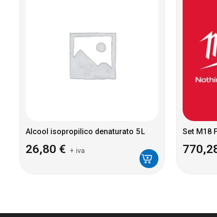
Alcool isopropilico denaturato 5 L
Set M18 
26,80
€
770,2
+ iva