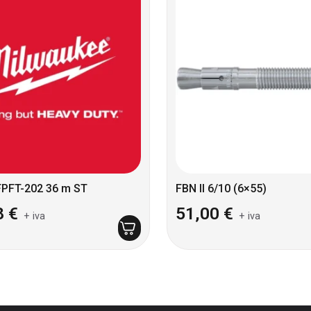
FPFT-202 36 m ST
FBN II 6/10 (6×55)
8
€
51,00
€
+ iva
+ iva