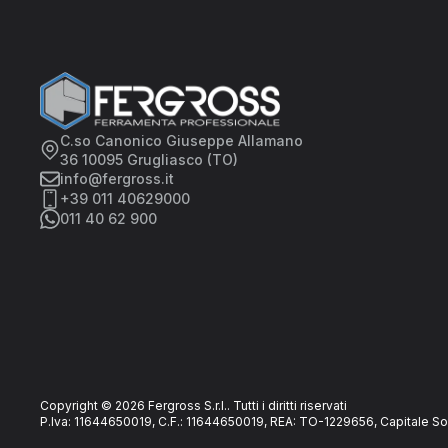
C.so Canonico Giuseppe Allamano
36 10095 Grugliasco (TO)
info@fergross.it
+39 011 40629000
011 40 62 900
Copyright © 2026 Fergross S.r.l.. Tutti i diritti riservati
P.Iva: 11644650019, C.F.: 11644650019, REA: TO-1229656, Capitale So