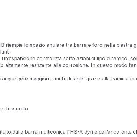
 HB riempie lo spazio anulare tra barra e foro nella piastra 
anti.
n’espansione controllata sotto azioni di tipo dinamico, con
 altamente resistente alla corrosione. In questo modo l’ancor
aggiungere maggiori carichi di taglio grazie alla camicia 
on fessurato
tituito dalla barra multiconica FHB-A dyn e dall’ancorante c